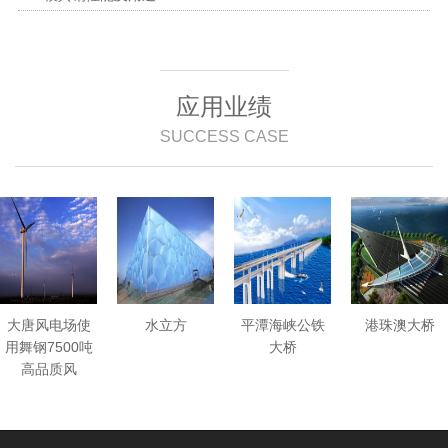
应用业绩
SUCCESS CASE
大唐风电场使
水立方
平潭海峡公铁
港珠澳大桥
用舞钢7500吨
大桥
高品质风