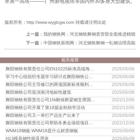
界第一高塔———广州新电视塔等国内外30多座大型建筑。
版权所有：http://www.wygtcgw.com 转载请注明出处
上一篇：
我的钢铁网：河北钢铁舞钢质管部全面推进精细
下一篇：
中国钢铁新闻网：河北钢铁舞钢一轧钢治理高能
相关推荐
舞阳钢铁有限责任公司EN10225标准高端海洋结构钢通过德国莱茵TUV认证
2025/05/08
学习中心组组织专题学习研讨在舞阳钢铁公司召开
2025/05/08
舞阳钢铁公司主导修订的两项国家标准顺利通过审定
2025/05/08
舞阳钢铁公司装演南浔地标性建筑
2025/05/08
舞阳钢铁有限责任公司1Ni耐候桥梁钢支撑国内首座跨海高速铁路桥
2022/12/06
舞阳钢铁公司开展了第18届金秋助学活动
2022/12/06
舞阳钢铁公司又一单打产品生产出来了
2025/05/08
舞阳钢铁有限责任公司帮助冬奥会场馆项目获得鲁班奖
2022/12/26
WNM18钢板:WNM18是什么材质钢板
2025/05/09
H13模具钢性能及用途
2025/05/09