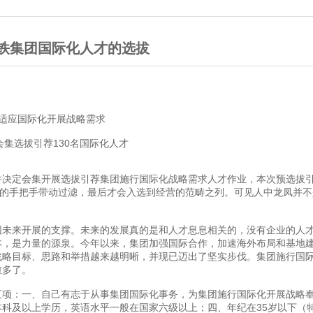
铁集团国际化人才的选拔
适应国际化开展战略需求
会集选拔引荐130名国际化人才
并决定会集开展选拔引荐集团施行国际化战略需求人才作业，本次预选拔
们的手把手带动过滤，最后才会入选到经营的范畴之列。可见人中龙凤并
团未来开展的支撑。未来的发展真的是和人才息息相关的，没有企业的人
本，是力量的源泉。今年以来，集团加强国际合作，加速海外布局和基地
战略目标、思路和举措越来越明晰，并现已迈出了坚实步伐。集团施行国
愈多了。
五项：一、自己有志于从事集团国际化事务，为集团施行国际化开展战略
科及以上学历，英语水平一般在国家六级以上；四、年纪在35岁以下（