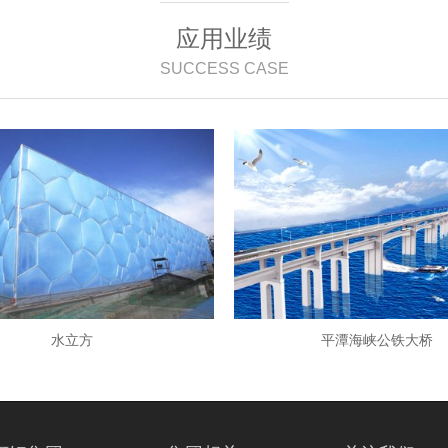
应用业绩
SUCCESS CASE
水立方
平潭海峡公铁大桥